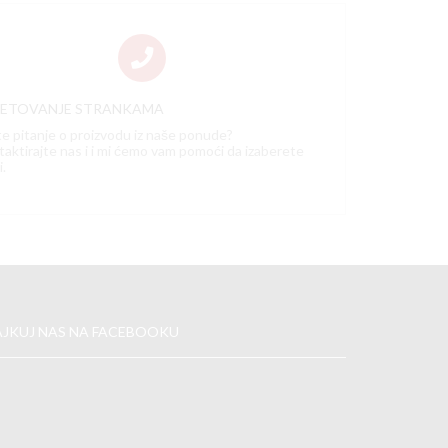
VETOVANJE STRANKAMA
e pitanje o proizvodu iz naše ponude?
aktirajte nas i i mi ćemo vam pomoći da izaberete
i.
AJKUJ NAS NA FACEBOOKU