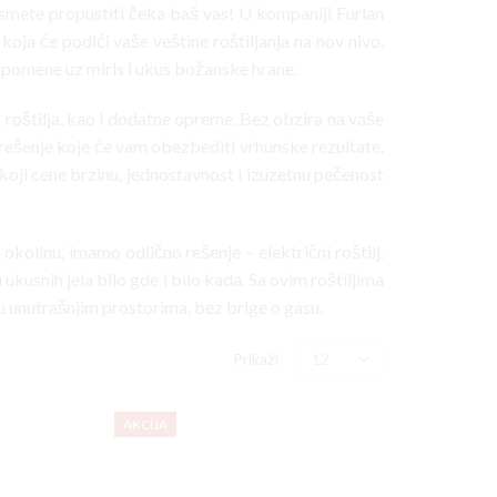
ne smete propustiti čeka baš vas! U kompaniji Furlan
ja će podići vaše veštine roštiljanja na nov nivo.
uspomene uz miris i ukus božanske hrane.
nih roštilja, kao i dodatne opreme. Bez obzira na vaše
o rešenje koje će vam obezbediti vrhunske rezultate.
koji cene brzinu, jednostavnost i izuzetnu pečenost
okolinu, imamo odlično rešenje – električni roštilj.
kusnih jela bilo gde i bilo kada. Sa ovim roštiljima
u unutrašnjim prostorima, bez brige o gasu.
Products
Prikaži
per
page
AKCIJA