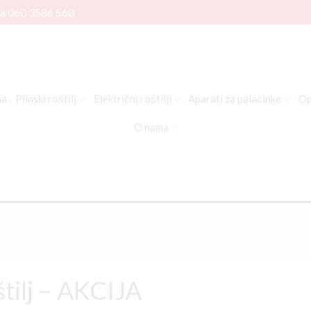
na
060 3586 560
na
Plinski roštilj
Električni roštilji
Aparati za palačinke
Op
O nama
tilj – AKCIJA