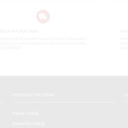
ESPLATNA DOSTAVA
SA
 kupce koji će obaviti kupovinu preko naše online
Imat
odavnice, nudimo besplatnu dostavu za kupovinu
Kont
d 5.000 RSD
prav
PRODAJNI PROGRAM
L
Plinski roštilj
Električni roštilji