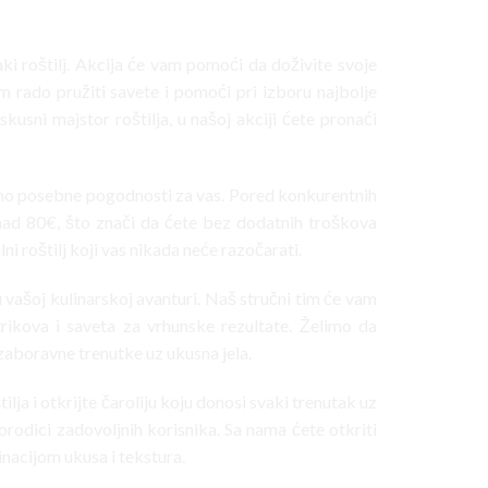
aki roštilj. Akcija će vam pomoći da doživite svoje
am rado pružiti savete i pomoći pri izboru najbolje
kusni majstor roštilja, u našoj akciji ćete pronaći
amo posebne pogodnosti za vas. Pored konkurentnih
nad 80€, što znači da ćete bez dodatnih troškova
i roštilj koji vas nikada neće razočarati.
 vašoj kulinarskoj avanturi. Naš stručni tim će vam
trikova i saveta za vrhunske rezultate. Želimo da
ezaboravne trenutke uz ukusna jela.
ilja i otkrijte čaroliju koju donosi svaki trenutak uz
odici zadovoljnih korisnika. Sa nama ćete otkriti
inacijom ukusa i tekstura.