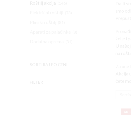
Roštilj akcija
(146)
Da li st
smo odl
Električni roštilji
(73)
Prepust
Plinski roštilj
(81)
Pronađit
Aparati za palačinke
(8)
želje i
Dodatna oprema
(31)
U našoj
na roštil
SORTIRAJ PO CENI
Za one k
Akcija 
ćete mo
FILTER
AKC