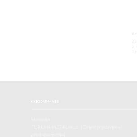
B
Za
pr
na
O KOMPANIJI
Slovenija
FURLAN METAL d.o.o. (Online prodavnica i
prodajna mesta)