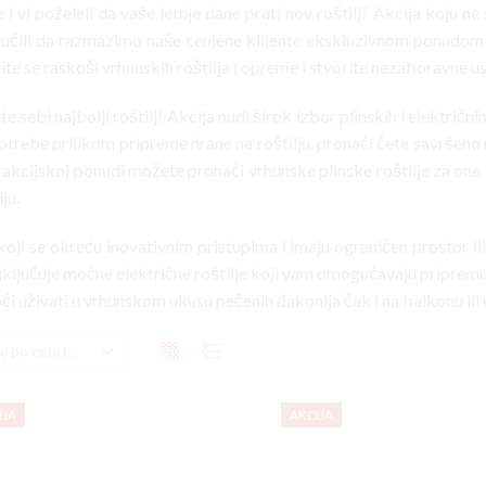
e i vi poželeli da vaše letnje dane prati nov roštilj? Akcija koju 
učili da razmazimo naše cenjene klijente ekskluzivnom ponudom ko
ite se raskoši vrhunskih roštilja i opreme i stvorite nezaboravne 
e sebi najbolji roštilj! Akcija nudi širok izbor plinskih i električ
 potrebe prilikom pripreme hrane na roštilju, pronaći ćete savršen
 akcijskoj ponudi možete pronaći vrhunske plinske roštilje za one 
ju.
oji se okreću inovativnim pristupima i imaju ograničen prostor ili 
uključuje moćne električne roštilje koji vam omogućavaju pripremu u
ći uživati u vrhunskom ukusu pečenih đakonija čak i na balkonu ili 
IJA
AKCIJA