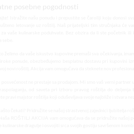
tne posebne pogodnosti
jte! Istražite našu ponudu i prepustite se čaroliji koju donosi sv
ušteno letovanje uz roštilj. Naš prijateljski tim stručnjaka će v
za vaše kulinarske poduhvate. Bez obzira da li ste početnik ili is
a sebe.
što želimo da vaše iskustvo kupovine premaši sva očekivanja, im
široke ponude, obezbeđujemo besplatnu dostavu pri kupovini iz
voj novi roštilj. Akcija vam omogućava da steknete nov profesionaln
a posvećenost ne prestaje sa prodajom. Mi smo vaš verni partner u
 raspolaganju, od saveta pri izboru pravog roštilja do deljenja 
e pravi majstor roštilja koji oduševljava svoje najbliže i stvara n
ašto čekati? Pridružite se našoj strastvenoj zajednici ljubitelja rošt
. Naša ROŠTILJ AKCIJA vam omogućava da se pridružite našoj por
e kulinarske dragulje i osvojiti srca svojih gostiju savršenom komb