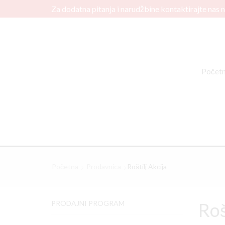
Za dodatna pitanja i narudžbine kontaktirajte nas 
Počet
Početna
Prodavnica
Roštilj Akcija
PRODAJNI PROGRAM
Roš