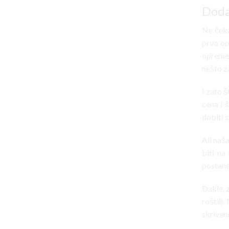
Doda
Ne čeka
prvo op
opreme 
nešto z
I zato 
cena i 
dobiti s
Ali naš
biti na
postanet
Dakle, z
roštilj
skriven